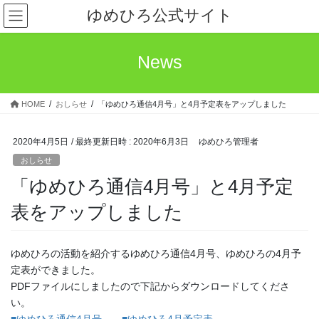
コ
ナ
ゆめひろ公式サイト
ン
ビ
テ
ゲ
ン
ー
News
ツ
シ
へ
ョ
ス
ン
HOME
おしらせ
「ゆめひろ通信4月号」と4月予定表をアップしました
キ
に
ッ
移
プ
動
2020年4月5日
/ 最終更新日時 :
2020年6月3日
ゆめひろ管理者
おしらせ
「ゆめひろ通信4月号」と4月予定
表をアップしました
ゆめひろの活動を紹介するゆめひろ通信4月号、ゆめひろの4月予
定表ができました。
PDFファイルにしましたので下記からダウンロードしてくださ
い。