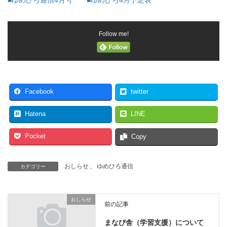
■ゆめひろ通信4月号
■ゆめひろ4月予定表
Follow me!
Facebook
twitter
Hatena
LINE
Pocket
Copy
おしらせ
、
ゆめひろ通信
カテゴリー
おしらせ
前の記事
まなび舎（学習支援）について