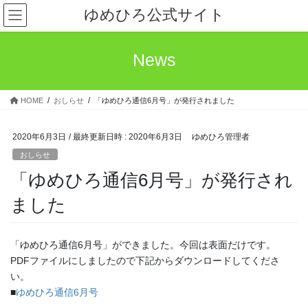
コ
ナ
ゆめひろ公式サイト
ン
ビ
テ
ゲ
ン
ー
News
ツ
シ
へ
ョ
ス
ン
HOME
おしらせ
「ゆめひろ通信6月号」が発行されました
キ
に
ッ
移
プ
動
2020年6月3日
/ 最終更新日時 :
2020年6月3日
ゆめひろ管理者
おしらせ
「ゆめひろ通信6月号」が発行され
ました
「ゆめひろ通信6月号」ができました。今回は表面だけです。
PDFファイルにしましたので下記からダウンロードしてくださ
い。
■
ゆめひろ通信6月号