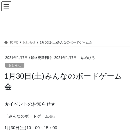
コ
ナ
ゆめひろ公式サイト
ン
ビ
テ
ゲ
ン
ー
News
ツ
シ
へ
ョ
ス
ン
HOME
おしらせ
1月30日(土)みんなのボードゲーム会
キ
に
ッ
移
プ
動
2021年1月7日
/ 最終更新日時 :
2021年1月7日
ゆめひろ
おしらせ
1月30日(土)みんなのボードゲーム
会
★イベントのお知らせ★
「みんなのボードゲーム会」
1月30日(土)10：00～15：00