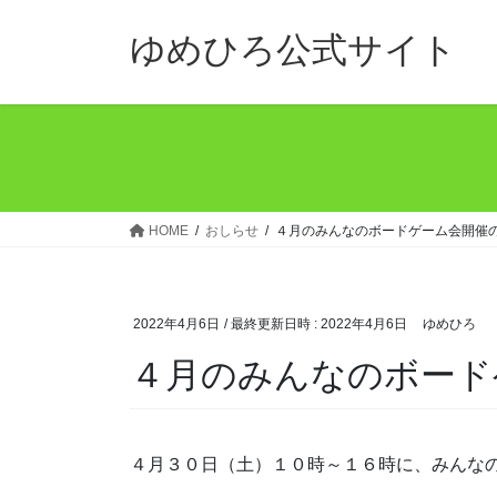
コ
ナ
ン
ビ
ゆめひろ公式サイト
テ
ゲ
ン
ー
ツ
シ
へ
ョ
ス
ン
キ
に
ッ
移
HOME
おしらせ
４月のみんなのボードゲーム会開催
プ
動
2022年4月6日
/ 最終更新日時 :
2022年4月6日
ゆめひろ
４月のみんなのボード
４月３０日（土）１０時～１６時に、みんな