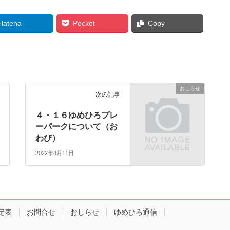
Hatena
Pocket
Copy
おしらせ
次の記事
４・１６ゆめひろプレ
ーパークについて（お
わび）
2022年4月11日
定表
お問合せ
おしらせ
ゆめひろ通信