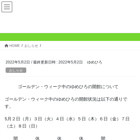
コ
ナ
ゆめひろ公式サイト
ン
ビ
テ
ゲ
ン
ー
News
ツ
シ
へ
ョ
ス
ン
HOME
おしらせ
キ
に
ッ
移
プ
動
2022年5月2日
/ 最終更新日時 :
2022年5月2日
ゆめひろ
おしらせ
ゴールデン・ウィーク中のゆめひろの開館について
ゴールデン・ウィーク中のゆめひろの開館状況は以下の通りで
す。
5月２日（月）３日（火）４日（水）５日（木）６日（金）７日
（土）８日（日）
開 休 休 休 開