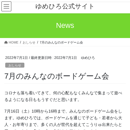
コ
ナ
ゆめひろ公式サイト
ン
ビ
テ
ゲ
ン
ー
News
ツ
シ
へ
ョ
ス
ン
HOME
おしらせ
7月のみんなのボードゲーム会
キ
に
ッ
移
プ
動
2022年7月1日
/ 最終更新日時 :
2022年7月1日
ゆめひろ
おしらせ
7月のみんなのボードゲーム会
コロナも落ち着いてきて、何の心配もなくみんなで集まって遊べ
るようになる日ももうすぐだと思います。
7月16日（土）10時から16時まで、みんなのボードゲーム会をし
ます。ゆめひろでは、ボードゲームを通じて子ども・若者から大
人・お年寄りまで、多くの人が世代を超えてこうりゅ出来たらと