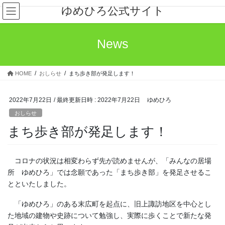
コ
ナ
ゆめひろ公式サイト
ン
ビ
テ
ゲ
ン
ー
News
ツ
シ
へ
ョ
ス
ン
HOME
おしらせ
まち歩き部が発足します！
キ
に
ッ
移
プ
動
2022年7月22日
/ 最終更新日時 :
2022年7月22日
ゆめひろ
おしらせ
まち歩き部が発足します！
コロナの状況は相変わらず先が読めませんが、「みんなの居場
所 ゆめひろ」では念願であった「まち歩き部」を発足させるこ
とといたしました。
「ゆめひろ」のある末広町を起点に、旧上諏訪地区を中心とし
た地域の建物や史跡について勉強し、実際に歩くことで新たな発