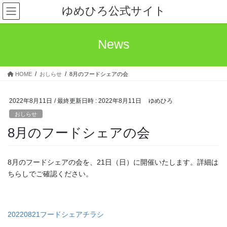
コ
ナ
ゆめひろ公式サイト
ン
ビ
テ
ゲ
ン
ー
News
ツ
シ
へ
ョ
ス
ン
HOME
おしらせ
8月のフードシェアの会
キ
に
ッ
移
プ
動
2022年8月11日
/ 最終更新日時 :
2022年8月11日
ゆめひろ
おしらせ
8月のフードシェアの会
8月のフードシェアの会を、21日（日）に開催いたします。詳細は
ちらしでご確認ください。
20220821フードシェアチラシ