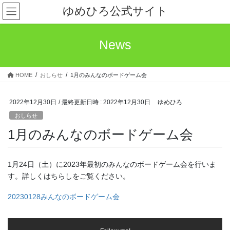
コ
ナ
ゆめひろ公式サイト
ン
ビ
テ
ゲ
ン
ー
News
ツ
シ
へ
ョ
ス
ン
HOME
おしらせ
1月のみんなのボードゲーム会
キ
に
ッ
移
プ
動
2022年12月30日
/ 最終更新日時 :
2022年12月30日
ゆめひろ
おしらせ
1月のみんなのボードゲーム会
1月24日（土）に2023年最初のみんなのボードゲーム会を行いま
す。詳しくはちらしをご覧ください。
20230128みんなのボードゲーム会