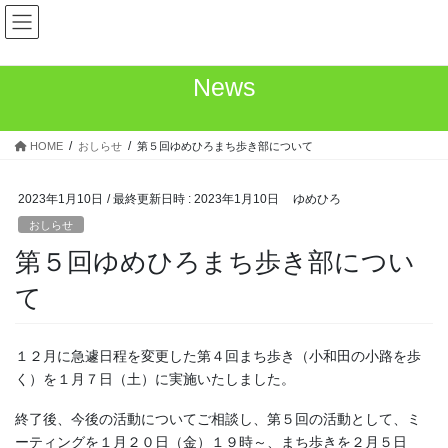
コ
ナ
ゆめひろ公式サイト
ン
ビ
テ
ゲ
ン
ー
News
ツ
シ
へ
ョ
ス
ン
HOME
おしらせ
第５回ゆめひろまち歩き部について
キ
に
ッ
移
プ
動
2023年1月10日
/ 最終更新日時 :
2023年1月10日
ゆめひろ
おしらせ
第５回ゆめひろまち歩き部につい
て
１２月に急遽日程を変更した第４回まち歩き（小和田の小路を歩
く）を１月７日（土）に実施いたしました。
終了後、今後の活動についてご相談し、第５回の活動として、ミ
ーティングを１月２０日（金）１９時～、まち歩きを２月５日