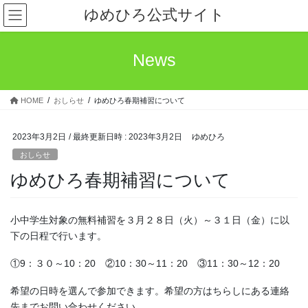
コ
ナ
ゆめひろ公式サイト
ン
ビ
テ
ゲ
ン
ー
News
ツ
シ
へ
ョ
ス
ン
HOME
おしらせ
ゆめひろ春期補習について
キ
に
ッ
移
プ
動
2023年3月2日
/ 最終更新日時 :
2023年3月2日
ゆめひろ
おしらせ
ゆめひろ春期補習について
小中学生対象の無料補習を３月２８日（火）～３１日（金）に以
下の日程で行います。
①9：３０～10：20 ②10：30～11：20 ③11：30～12：20
希望の日時を選んで参加できます。希望の方はちらしにある連絡
先までお問い合わせください。