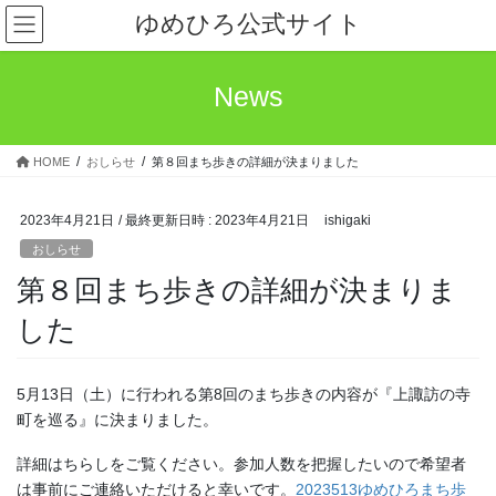
コ
ナ
ゆめひろ公式サイト
ン
ビ
テ
ゲ
ン
ー
News
ツ
シ
へ
ョ
ス
ン
HOME
おしらせ
第８回まち歩きの詳細が決まりました
キ
に
ッ
移
プ
動
2023年4月21日
/ 最終更新日時 :
2023年4月21日
ishigaki
おしらせ
第８回まち歩きの詳細が決まりま
した
5月13日（土）に行われる第8回のまち歩きの内容が『上諏訪の寺
町を巡る』に決まりました。
詳細はちらしをご覧ください。参加人数を把握したいので希望者
は事前にご連絡いただけると幸いです。
2023513ゆめひろまち歩