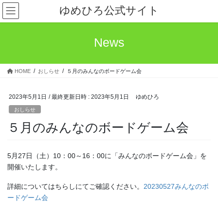
コ
ナ
ゆめひろ公式サイト
ン
ビ
テ
ゲ
ン
ー
News
ツ
シ
へ
ョ
ス
ン
HOME
おしらせ
５月のみんなのボードゲーム会
キ
に
ッ
移
プ
動
2023年5月1日
/ 最終更新日時 :
2023年5月1日
ゆめひろ
おしらせ
５月のみんなのボードゲーム会
5月27日（土）10：00～16：00に「みんなのボードゲーム会」を
開催いたします。
詳細についてはちらしにてご確認ください。
20230527みんなのボ
ードゲーム会