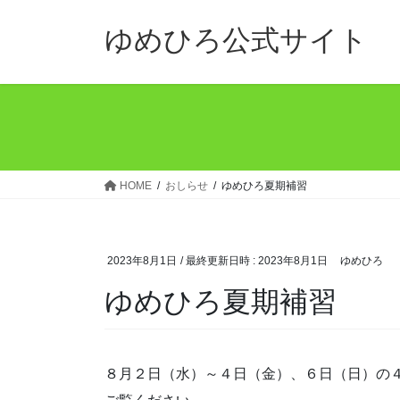
コ
ナ
ン
ビ
ゆめひろ公式サイト
テ
ゲ
ン
ー
ツ
シ
へ
ョ
ス
ン
キ
に
ッ
移
HOME
おしらせ
ゆめひろ夏期補習
プ
動
2023年8月1日
/ 最終更新日時 :
2023年8月1日
ゆめひろ
ゆめひろ夏期補習
８月２日（水）～４日（金）、６日（日）の