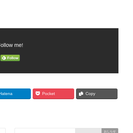
ollow me!
Hatena
Pocket
Copy
おしらせ