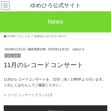
コ
ナ
ゆめひろ公式サイト
ン
ビ
テ
ゲ
ン
ー
News
ツ
シ
へ
ョ
ス
ン
HOME
おしらせ
11月のレコードコンサート
キ
に
ッ
移
プ
動
2023年11月1日
/ 最終更新日時 :
2023年11月1日
ゆめひろ
おしらせ
11月のレコードコンサート
11月のレコードコンサートを、22日（水）13時半より行います。
くわしくはちらしでご確認ください。
レコードコンサートチラシ11月