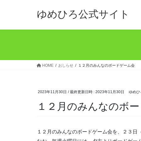
コ
ナ
ン
ビ
ゆめひろ公式サイト
テ
ゲ
ン
ー
ツ
シ
へ
ョ
ス
ン
キ
に
ッ
移
HOME
おしらせ
１２月のみんなのボードゲーム会
プ
動
2023年11月30日
/ 最終更新日時 :
2023年11月30日
ゆめひ
１２月のみんなのボー
１２月のみんなのボードゲーム会を、２３日