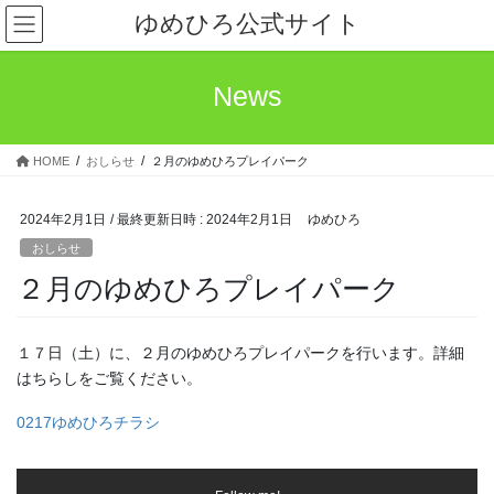
コ
ナ
ゆめひろ公式サイト
ン
ビ
テ
ゲ
ン
ー
News
ツ
シ
へ
ョ
ス
ン
HOME
おしらせ
２月のゆめひろプレイパーク
キ
に
ッ
移
プ
動
2024年2月1日
/ 最終更新日時 :
2024年2月1日
ゆめひろ
おしらせ
２月のゆめひろプレイパーク
１７日（土）に、２月のゆめひろプレイパークを行います。詳細
はちらしをご覧ください。
0217ゆめひろチラシ