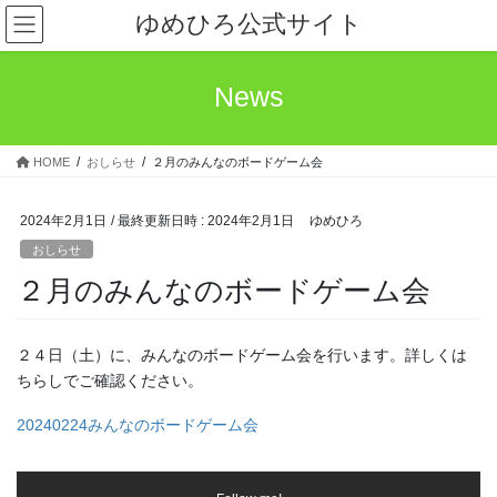
コ
ナ
ゆめひろ公式サイト
ン
ビ
テ
ゲ
ン
ー
News
ツ
シ
へ
ョ
ス
ン
HOME
おしらせ
２月のみんなのボードゲーム会
キ
に
ッ
移
プ
動
2024年2月1日
/ 最終更新日時 :
2024年2月1日
ゆめひろ
おしらせ
２月のみんなのボードゲーム会
２４日（土）に、みんなのボードゲーム会を行います。詳しくは
ちらしでご確認ください。
20240224みんなのボードゲーム会