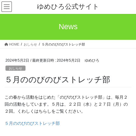
コ
ナ
ゆめひろ公式サイト
ン
ビ
テ
ゲ
ン
ー
News
ツ
シ
へ
ョ
ス
ン
HOME
おしらせ
５月ののびのびストレッチ部
キ
に
ッ
移
プ
動
2024年5月2日
/ 最終更新日時 :
2024年5月2日
ゆめひろ
おしらせ
５月ののびのびストレッチ部
この春から活動をはじめた「のびのびストレッチ部」は、毎月２
回の活動をしています。５月は、２２日（水）と２７日（月）の
２回。くわしくはちらしをご覧ください。
５月ののびのびストレッチ部