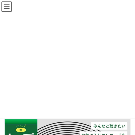
コ
ナ
ゆめひろ公式サイト
ン
ビ
テ
ゲ
ン
ー
News
ツ
シ
へ
ョ
ス
ン
HOME
おしらせ
5月のレコードコンサート
キ
に
ッ
移
プ
動
2024年5月20日
/ 最終更新日時 :
2024年5月20日
ゆめひろ
おしらせ
5月のレコードコンサート
２９日（水）１３：３０よりレコードコンサートを行います。４
月はお休みをいただいたので２カ月ぶりの開催となります。詳細
についてはちらしをご覧ください。