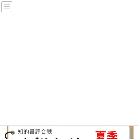
コ
ナ
ゆめひろ公式サイト
ン
ビ
テ
ゲ
ン
ー
News
ツ
シ
へ
ョ
ス
ン
HOME
おしらせ
夏季のビブリオバトルinゆめひろ
キ
に
ッ
移
プ
動
2024年6月24日
/ 最終更新日時 :
2024年6月24日
ゆめひろ
おしらせ
夏季のビブリオバトルinゆめひろ
７月１５日（月・祝）に、夏季のビブリオバトルinゆめひろを行い
ます。本好きの方のためのイベントです。くわしくはちらしをご
覧ください。