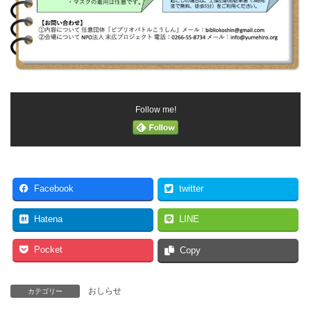
Follow me!
Facebook
twitter
Hatena
LINE
Pocket
Copy
おしらせ
カテゴリー