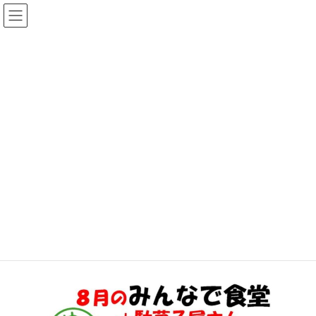
コ
ナ
ゆめひろ公式サイト
ン
ビ
テ
ゲ
ン
ー
News
ツ
シ
へ
ョ
ス
ン
HOME
おしらせ
8月のみんなで食堂
キ
に
ッ
移
プ
動
2024年7月26日
/ 最終更新日時 :
2024年7月31日
ゆめひろ
おしらせ
8月のみんなで食堂
25日（日）に、8月のみんなで食堂を行います。くわしくはちらし
をご覧ください。