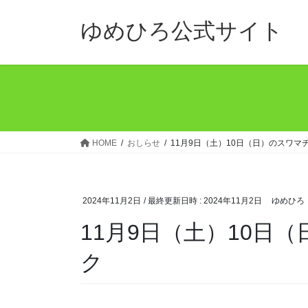
コ
ナ
ン
ビ
ゆめひろ公式サイト
テ
ゲ
ン
ー
ツ
シ
へ
ョ
ス
ン
キ
に
ッ
移
HOME
おしらせ
11月9日（土）10日（日）のスワマ
プ
動
2024年11月2日
/ 最終更新日時 :
2024年11月2日
ゆめひろ
11月9日（土）10日
ク