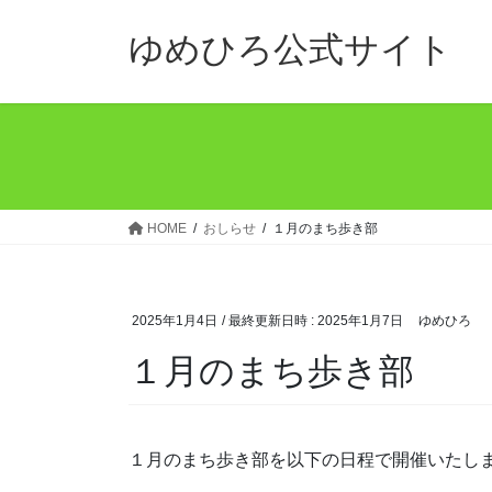
コ
ナ
ン
ビ
ゆめひろ公式サイト
テ
ゲ
ン
ー
ツ
シ
へ
ョ
ス
ン
キ
に
ッ
移
HOME
おしらせ
１月のまち歩き部
プ
動
2025年1月4日
/ 最終更新日時 :
2025年1月7日
ゆめひろ
１月のまち歩き部
１月のまち歩き部を以下の日程で開催いたし