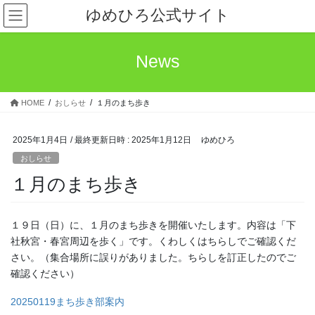
コ
ナ
ゆめひろ公式サイト
ン
ビ
テ
ゲ
ン
ー
News
ツ
シ
へ
ョ
ス
ン
HOME
おしらせ
１月のまち歩き
キ
に
ッ
移
プ
動
2025年1月4日
/ 最終更新日時 :
2025年1月12日
ゆめひろ
おしらせ
１月のまち歩き
１９日（日）に、１月のまち歩きを開催いたします。内容は「下
社秋宮・春宮周辺を歩く」です。くわしくはちらしでご確認くだ
さい。（集合場所に誤りがありました。ちらしを訂正したのでご
確認ください）
20250119まち歩き部案内