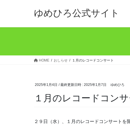
コ
ナ
ン
ビ
ゆめひろ公式サイト
テ
ゲ
ン
ー
ツ
シ
へ
ョ
ス
ン
キ
に
ッ
移
HOME
おしらせ
１月のレコードコンサート
プ
動
2025年1月4日
/ 最終更新日時 :
2025年1月7日
ゆめひろ
１月のレコードコンサ
２９日（水）、１月のレコードコンサートを