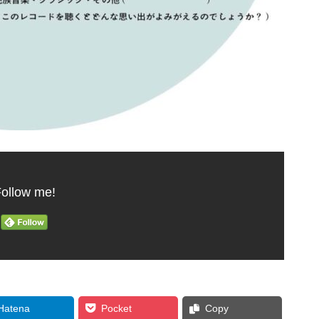
ollow me!
Hatena
Pocket
Copy