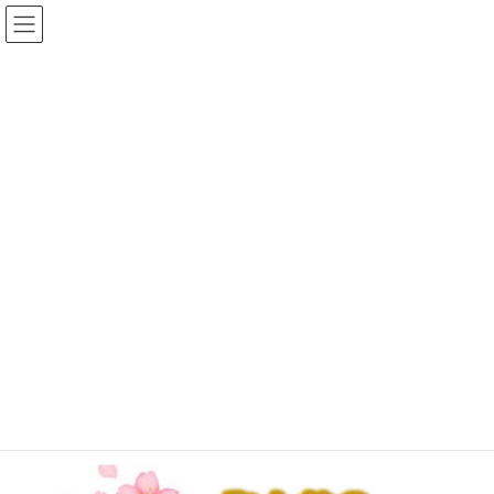
コ
ナ
ゆめひろ公式サイト
ン
ビ
テ
ゲ
ン
ー
News
ツ
シ
へ
ョ
ス
ン
HOME
おしらせ
４月のみんなのボードゲーム会
キ
に
ッ
移
プ
動
2025年4月4日
/ 最終更新日時 :
2025年4月4日
ゆめひろ
おしらせ
４月のみんなのボードゲーム会
２６日（土）に、４月のみんなのボードゲーム会を行います。詳
しくはちらしでご確認ください。
20250426みんなのボードゲーム会