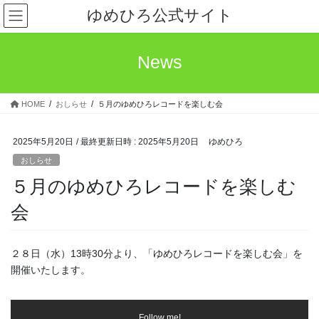
コ
ナ
ゆめひろ公式サイト
ン
ビ
テ
ゲ
ン
ー
News
ツ
シ
へ
ョ
ス
ン
HOME
おしらせ
５月のゆめひろレコードを楽しむ会
キ
に
ッ
移
プ
動
2025年5月20日
/ 最終更新日時 :
2025年5月20日
ゆめひろ
おしらせ
５月のゆめひろレコードを楽しむ
会
２８日（水）13時30分より、「ゆめひろレコードを楽しむ会」を
開催いたします。
Follow me!