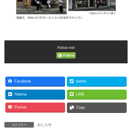
Follow me!
Facebook
twitter
Hatena
LINE
Pocket
Copy
おしらせ
カテゴリー