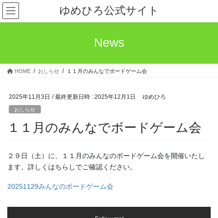
コ
ナ
ゆめひろ公式サイト
ン
ビ
テ
ゲ
ン
ー
News
ツ
シ
へ
ョ
ス
ン
HOME
おしらせ
１１月のみんなでボードゲーム会
キ
に
ッ
移
プ
動
2025年11月3日
/ 最終更新日時 :
2025年12月1日
ゆめひろ
おしらせ
１１月のみんなでボードゲーム会
２９日（土）に、１１月のみんなのボードゲーム会を開催いたし
ます。詳しくはちらしでご確認ください。
20251129みんなのボードゲーム会