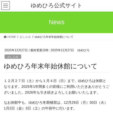
コ
ナ
ゆめひろ公式サイト
ン
ビ
テ
ゲ
ン
ー
News
ツ
シ
へ
ョ
ス
ン
HOME
おしらせ
ゆめひろ年末年始休館について
キ
に
ッ
移
プ
動
2025年12月27日
/ 最終更新日時 :
2025年12月27日
ゆめひろ
おしらせ
ゆめひろ年末年始休館について
１２月２７日（土）から１月４日（日）まで、ゆめひろは休館と
なります。2025年1年間多くの皆様にご利用いただきありがとうご
ざいました。2026年も引き続きよろしくお願いいたします。
なお休館中も、ゆめひろ冬期補習は、12月29日（月）30日（火）
1月2日（金）3日（土）の午前中に行います。