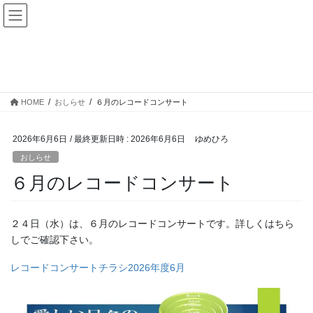
コ
ナ
ゆめひろ公式サイト
ン
ビ
テ
ゲ
ン
ー
News
ツ
シ
へ
ョ
ス
ン
HOME
おしらせ
６月のレコードコンサート
キ
に
ッ
移
プ
動
2026年6月6日
/ 最終更新日時 :
2026年6月6日
ゆめひろ
おしらせ
６月のレコードコンサート
２４日（水）は、６月のレコードコンサートです。詳しくはちら
しでご確認下さい。
レコードコンサートチラシ2026年度6月