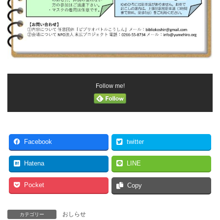
Follow me!
Facebook
twitter
Hatena
LINE
Pocket
Copy
おしらせ
カテゴリー