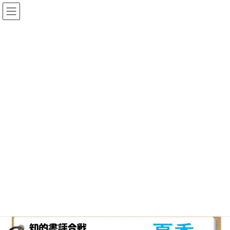
コ
ナ
ゆめひろ公式サイト
ン
ビ
テ
ゲ
ン
ー
News
ツ
シ
へ
ョ
ス
ン
HOME
おしらせ
夏のビブリオバトルinゆめひろ
キ
に
ッ
移
プ
動
2026年7月1日
/ 最終更新日時 :
2026年7月1日
ゆめひろ
おしらせ
夏のビブリオバトルinゆめひろ
７月１９日（日）に、夏季の、ビブリオバトルinゆめひろを開催し
ます。詳しくはちらしでご確認ください。
20260719ビブリオバトルチラシ