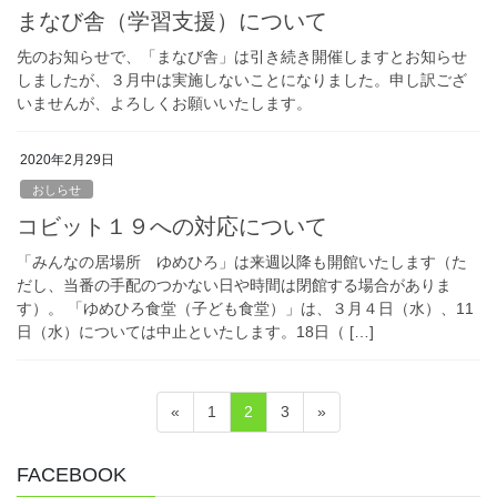
まなび舎（学習支援）について
先のお知らせで、「まなび舎」は引き続き開催しますとお知らせ
しましたが、３月中は実施しないことになりました。申し訳ござ
いませんが、よろしくお願いいたします。
2020年2月29日
おしらせ
コビット１９への対応について
「みんなの居場所 ゆめひろ」は来週以降も開館いたします（た
だし、当番の手配のつかない日や時間は閉館する場合がありま
す）。 「ゆめひろ食堂（子ども食堂）」は、３月４日（水）、11
日（水）については中止といたします。18日（ […]
投
固
固
固
«
1
2
3
»
稿
定
定
定
ペ
ペ
ペ
の
FACEBOOK
ー
ー
ー