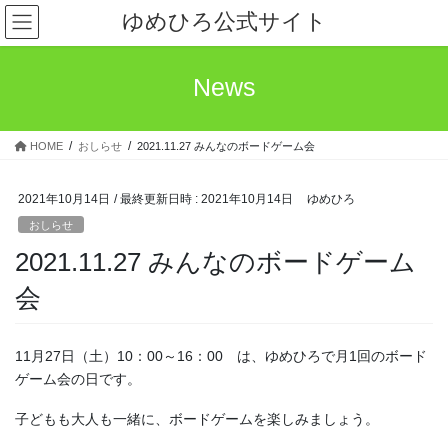
コ
ナ
ゆめひろ公式サイト
ン
ビ
テ
ゲ
ン
ー
News
ツ
シ
へ
ョ
ス
ン
HOME
おしらせ
2021.11.27 みんなのボードゲーム会
キ
に
ッ
移
プ
動
2021年10月14日
/ 最終更新日時 :
2021年10月14日
ゆめひろ
おしらせ
2021.11.27 みんなのボードゲーム
会
11月27日（土）10：00～16：00 は、ゆめひろで月1回のボード
ゲーム会の日です。
子どもも大人も一緒に、ボードゲームを楽しみましょう。