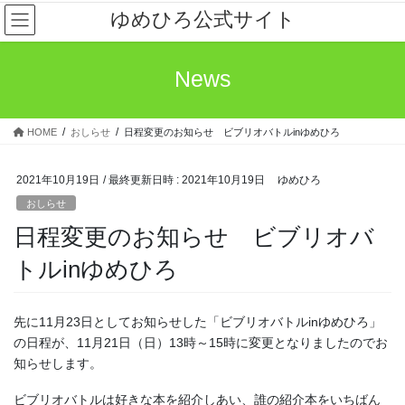
コ
ナ
ゆめひろ公式サイト
ン
ビ
テ
ゲ
ン
ー
News
ツ
シ
へ
ョ
ス
ン
HOME
おしらせ
日程変更のお知らせ ビブリオバトルinゆめひろ
キ
に
ッ
移
プ
動
2021年10月19日
/ 最終更新日時 :
2021年10月19日
ゆめひろ
おしらせ
日程変更のお知らせ ビブリオバ
トルinゆめひろ
先に11月23日としてお知らせした「ビブリオバトルinゆめひろ」
の日程が、11月21日（日）13時～15時に変更となりましたのでお
知らせします。
ビブリオバトルは好きな本を紹介しあい、誰の紹介本をいちばん