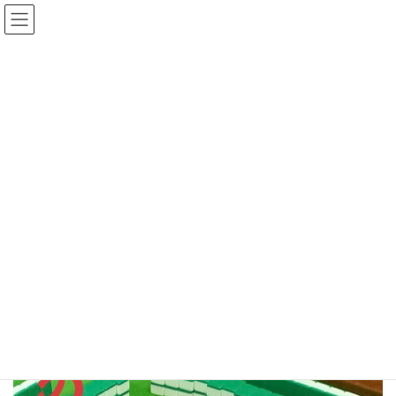
コ
ナ
ゆめひろ公式サイト
ン
ビ
テ
ゲ
ン
ー
News
ツ
シ
へ
ョ
ス
ン
HOME
おしらせ
のんびり麻雀会
キ
に
ッ
移
プ
動
2023年9月1日
/ 最終更新日時 :
2023年9月1日
ゆめひろ
おしらせ
のんびり麻雀会
９月１０日（日）に、「のんびり麻雀会」を開催いたします。ど
なたでも参加できますので、お気軽にご参加ください。詳しくは
ちらしでご確認ください。