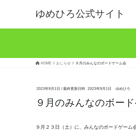
コ
ナ
ン
ビ
ゆめひろ公式サイト
テ
ゲ
ン
ー
ツ
シ
へ
ョ
ス
ン
キ
に
ッ
移
HOME
おしらせ
９月のみんなのボードゲーム会
プ
動
2023年9月1日
/ 最終更新日時 :
2023年9月1日
ゆめひろ
９月のみんなのボード
９月２３日（土）に、みんなのボードゲーム