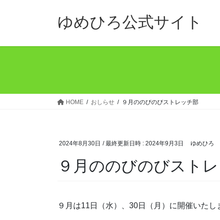
コ
ナ
ン
ビ
ゆめひろ公式サイト
テ
ゲ
ン
ー
ツ
シ
へ
ョ
ス
ン
キ
に
ッ
移
HOME
おしらせ
９月ののびのびストレッチ部
プ
動
2024年8月30日
/ 最終更新日時 :
2024年9月3日
ゆめひろ
９月ののびのびストレ
９月は11日（水）、30日（月）に開催いた