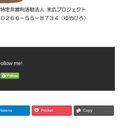
ollow me!
Hatena
Pocket
Copy