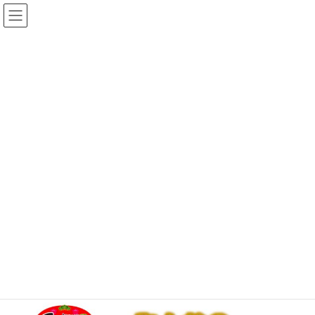
コ
ナ
ゆめひろ公式サイト
ン
ビ
テ
ゲ
ン
ー
News
ツ
シ
へ
ョ
ス
ン
HOME
おしらせ
１月のみんなのボードゲーム会
キ
に
ッ
移
プ
動
2025年12月27日
/ 最終更新日時 :
2025年12月27日
ゆめひろ
おしらせ
１月のみんなのボードゲーム会
２４日（土）に、１月のみんなのボードゲーム会があります。詳
しくはちらしでご確認ください。
20260124みんなのボードゲーム会