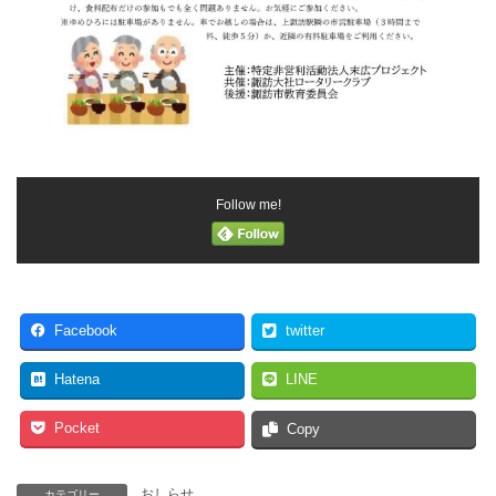
Follow me!
Facebook
twitter
Hatena
LINE
Pocket
Copy
おしらせ
カテゴリー