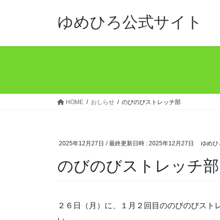
コ
ナ
ン
ビ
ゆめひろ公式サイト
テ
ゲ
ン
ー
ツ
シ
へ
ョ
ス
ン
キ
に
ッ
移
HOME
おしらせ
のびのびストレッチ部
プ
動
2025年12月27日
/ 最終更新日時 :
2025年12月27日
ゆめひ
のびのびストレッチ部
２６日（月）に、１月２回目ののびのびスト