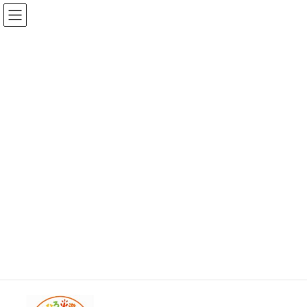
コ
ナ
ゆめひろ公式サイト
ン
ビ
テ
ゲ
ン
ー
News
ツ
シ
へ
ョ
ス
ン
HOME
おしらせ
５月のゆめひろ火遊び部
キ
に
ッ
移
プ
動
2026年4月24日
/ 最終更新日時 :
2026年4月24日
ゆめひろ
おしらせ
５月のゆめひろ火遊び部
２４日（日）、５月の火遊び部を開催いたします。詳細はちらし
でご確認ください。
20260524火遊び部